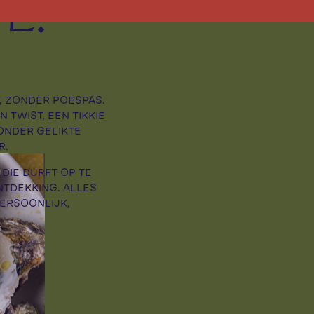
E.
F, ZONDER POESPAS.
 TWIST, EEN TIKKIE
ONDER GELIKTE
R.
DIE DURFT OP TE
NTDEKKING. ALLES
ERSOONLIJK,