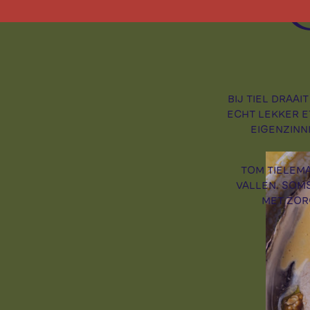
BIJ TIEL DRAA
ECHT LEKKER E
EIGENZINN
TOM TIELEMA
VALLEN. SOM
MET ZOR