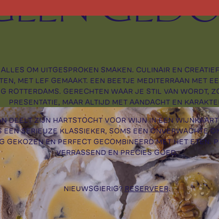
GEEN GEDO
IT ALLES OM UITGESPROKEN SMAKEN. CULINAIR EN CREATIE
TEN, MET LEF GEMAAKT. EEN BEETJE MEDITERRAAN MET EEN
IG ROTTERDAMS. GERECHTEN WAAR JE STIL VAN WORDT, Z
PRESENTATIE, MAAR ALTIJD MET AANDACHT EN KARAKTE
N DEELT ZIJN HARTSTOCHT VOOR WIJN IN EEN WIJNKAART 
S EEN SERIEUZE KLASSIEKER, SOMS EEN ONVERWACHTE O
G GEKOZEN EN PERFECT GECOMBINEERD MET HET ETEN. P
VERRASSEND EN PRECIES GOED.
NIEUWSGIERIG?
RESERVEER
.